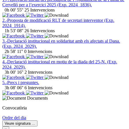
Cervelló per a l’exercici 2025 (Exp. 2024_1836).
0h 00' 55''
25 Intervencions
2.-Proposta de modificació RLT de secretari interventor (Exp.
2024_1914).
1h 53' 08''
26 Intervencions
3.-Declaració institucional en solidaritat amb els afectats al Dana.
(Exp. 2024_2029).
2h 58' 11''
0 Intervencions
4.-Declaració institucional en motiu de la diada del 25-N. (Exp.
2024_2029).
3h 00' 16''
2 Intervencions
5.-Precs i preguntes.
3h 08' 06''
6 Intervencions
Documents
Convocatòria
Ordre del dia
Veure signatura
...